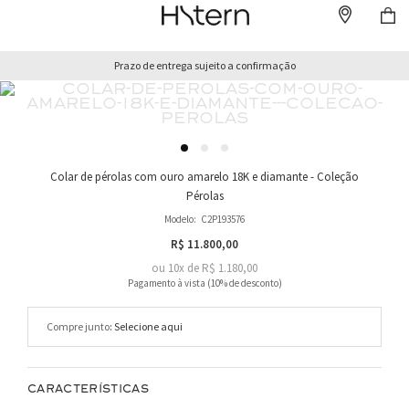
Prazo de entrega sujeito a confirmação
Colar de pérolas com ouro amarelo 18K e diamante - Coleção
Pérolas
Modelo:
C2P193576
R$ 11.800,00
ou
10
x
de
R$ 1.180,00
Compre junto
CARACTERÍSTICAS