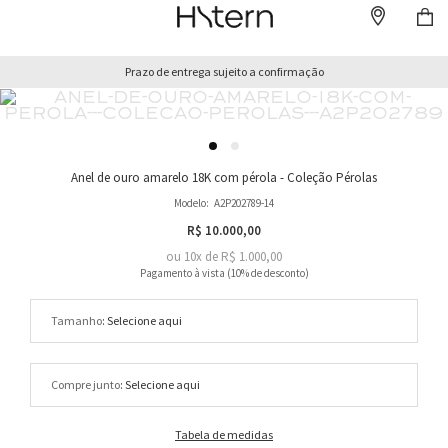
Prazo de entrega sujeito a confirmação
Anel de ouro amarelo 18K com pérola - Coleção Pérolas
Modelo:
A2P202789-14
R$ 10.000,00
ou
10
x
de
R$ 1.000,00
Tamanho
Compre junto
Tabela de medidas