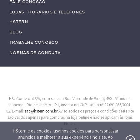
Fale conosco
Lojas - Horários e Telefones
HStern
Blog
Trabalhe conosco
Normas de Conduta
HSJ Comercial S/A, com sede na Rua Visconde de Pirajá, 490 - 5º andar -
Ipanema - Rio de Janeiro - RJ, inscrita no CNPJ sob o nº 02.091.365/0001-
02. E-mail:
sac@hstern.com.br
Aviso:Todos os preços e condições deste site
são válidos apenas para compras na loja online e não se aplicam às lojas
Físicas.
Procon-RJ
HStern e os cookies: usamos cookies para personalizar
anúncios e melhorar a sua experiência no site. Ao