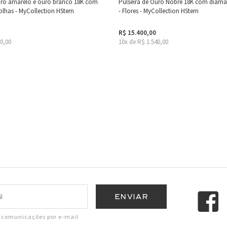
ouro amarelo e ouro branco 18K com
Pulseira de Ouro Nobre 18K com diam
olhas - MyCollection HStern
- Flores - MyCollection HStern
R$ 15.400,00
10,00
10x de R$ 1.540,00
r comunicações por e-mail