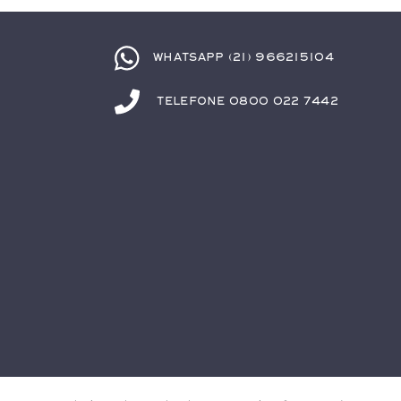
Whatsapp (21) 966215104
Telefone 0800 022 7442