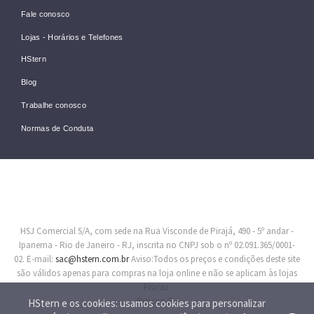
Fale conosco
Lojas - Horários e Telefones
HStern
Blog
Trabalhe conosco
Normas de Conduta
HSJ Comercial S/A, com sede na Rua Visconde de Pirajá, 490 - 5º andar -
Ipanema - Rio de Janeiro - RJ, inscrita no CNPJ sob o nº 02.091.365/0001-
02. E-mail:
sac@hstern.com.br
Aviso:Todos os preços e condições deste site
são válidos apenas para compras na loja online e não se aplicam às lojas
Físicas.
Procon-RJ
HStern e os cookies: usamos cookies para personalizar