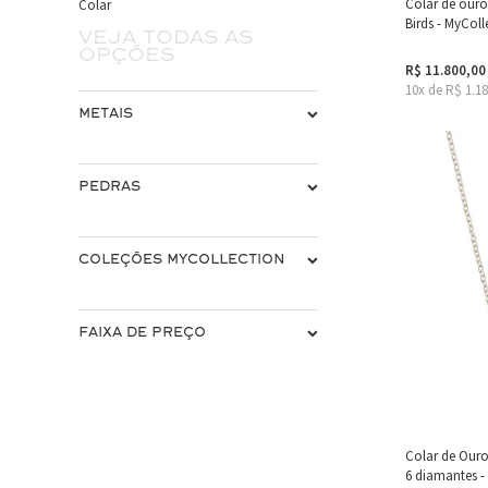
Colar de our
Colar
Birds - MyColl
Veja todas as
opções
R$ 11.800,00
10x de R$ 1.1
METAIS
PEDRAS
COLEÇÕES MYCOLLECTION
FAIXA DE PREÇO
Colar de Our
6 diamantes -