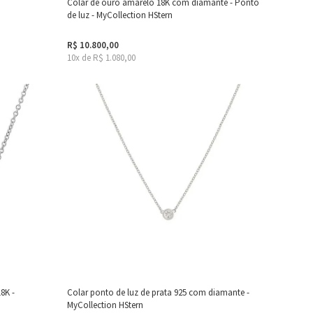
Colar de ouro amarelo 18K com diamante - Ponto
de luz - MyCollection HStern
R$ 10.800,00
10x de R$ 1.080,00
8K -
Colar ponto de luz de prata 925 com diamante -
MyCollection HStern