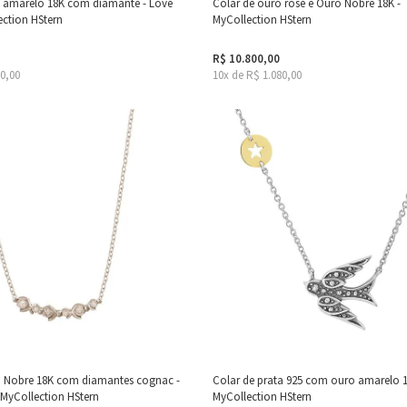
o amarelo 18K com diamante - Love
Colar de ouro rosé e Ouro Nobre 18K -
ection HStern
MyCollection HStern
R$ 10.800,00
80,00
10x de R$ 1.080,00
o Nobre 18K com diamantes cognac -
Colar de prata 925 com ouro amarelo 1
 MyCollection HStern
MyCollection HStern