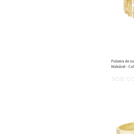
Pulseira de o
Maleável - Co
sob c