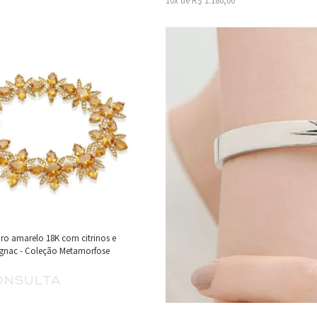
10x de R$ 1.180,00
uro amarelo 18K com citrinos e
gnac - Coleção Metamorfose
onsulta