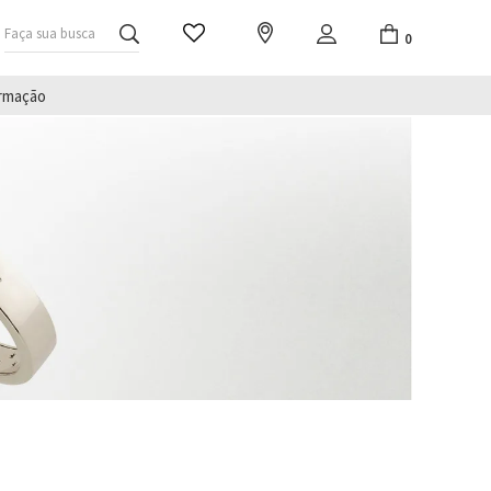
Faça sua busca
0
irmação