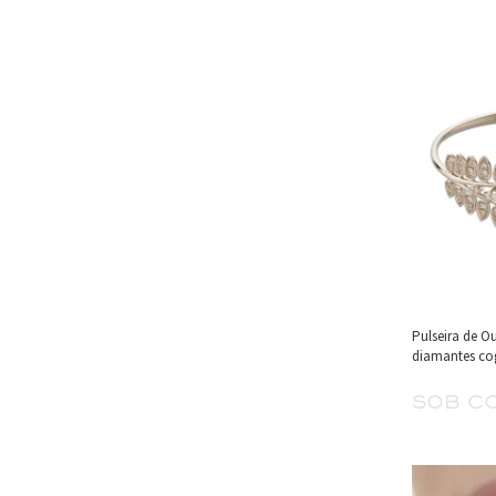
Pulseira de O
diamantes co
sob c