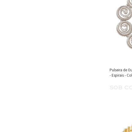
Pulseira de 
- Espirais - Co
sob c