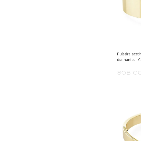
Pulseira acet
diamantes - C
sob c