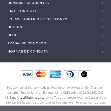
Dúvidas Frequentes
Fale conosco
Lojas - Horários e Telefones
HStern
Blog
Trabalhe conosco
Normas de Conduta
HSJ Comercial S/A, com sede na Rua Visconde de Pirajá, 490 - 5º andar -
Ipanema - Rio de Janeiro - RJ, inscrita no CNPJ sob o nº 02.091.365/0001-
02. E-mail:
sac@hstern.com.br
Aviso:Todos os preços e condições deste site
são válidos apenas para compras na loja online e não se aplicam às lojas
Físicas.