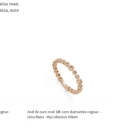
delos mais
iosa, ouro
ognac -
Anel de ouro rosé 18K com diamantes cognac -
Uma fileira - MyCollection HStern