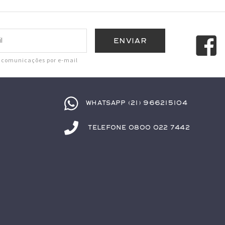
r comunicações por e-mail
Whatsapp (21) 966215104
Telefone 0800 022 7442