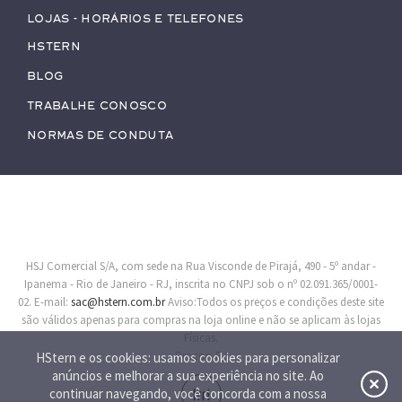
Lojas - Horários e Telefones
HStern
Blog
Trabalhe conosco
Normas de Conduta
HSJ Comercial S/A, com sede na Rua Visconde de Pirajá, 490 - 5º andar -
Ipanema - Rio de Janeiro - RJ, inscrita no CNPJ sob o nº 02.091.365/0001-
02. E-mail:
sac@hstern.com.br
Aviso:Todos os preços e condições deste site
são válidos apenas para compras na loja online e não se aplicam às lojas
Físicas.
Procon-RJ
HStern e os cookies: usamos cookies para personalizar
anúncios e melhorar a sua experiência no site. Ao
continuar navegando, você concorda com a nossa