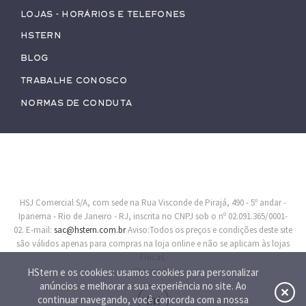
Lojas - Horários e Telefones
HStern
Blog
Trabalhe conosco
Normas de Conduta
HSJ Comercial S/A, com sede na Rua Visconde de Pirajá, 490 - 5º andar -
Ipanema - Rio de Janeiro - RJ, inscrita no CNPJ sob o nº 02.091.365/0001-
02. E-mail:
sac@hstern.com.br
Aviso:Todos os preços e condições deste site
são válidos apenas para compras na loja online e não se aplicam às lojas
Físicas.
Procon-RJ
HStern e os cookies: usamos cookies para personalizar
anúncios e melhorar a sua experiência no site. Ao
continuar navegando, você concorda com a nossa