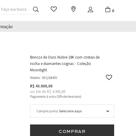
Faça sua busca
0
irmação
Brincos de Ouro Nobre 18K com cristais de
rocha e diamantes cognac - Coleção
Moonlight
Modelo:
B1Q168405
R$ 43.000,00
ou
10
x
de
R$ 4.300,00
Compre junto
COMPRAR