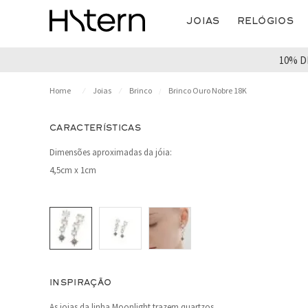
Joias
Relógios
10% D
Joias
Brinco
Brinco Ouro Nobre 18K
CARACTERÍSTICAS
Dimensões aproximadas da jóia:
4,5cm x 1cm
INSPIRAÇÃO
As joias da linha Moonlight trazem quartzos