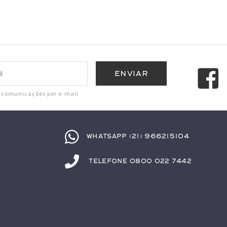
r comunicações por e-mail
Whatsapp (21) 966215104
Telefone 0800 022 7442