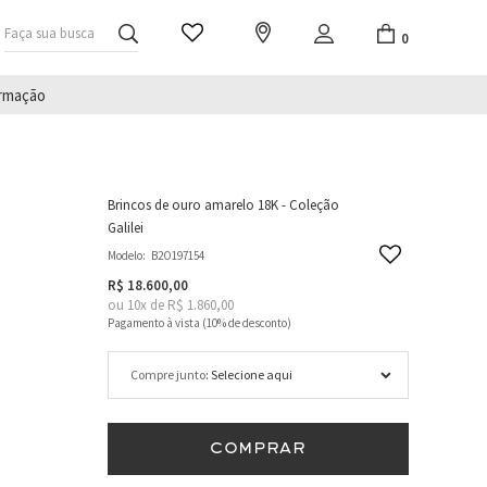
Faça sua busca
0
irmação
Brincos de ouro amarelo 18K - Coleção
Galilei
Modelo:
B2O197154
R$ 18.600,00
ou
10
x
de
R$ 1.860,00
Compre junto
COMPRAR