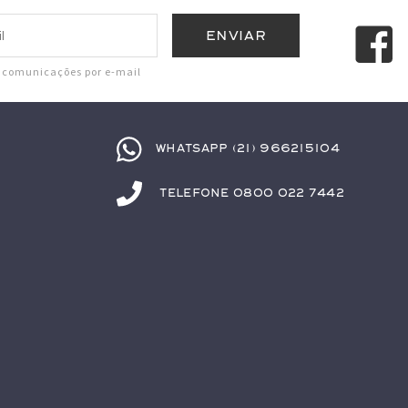
r comunicações por e-mail
Whatsapp (21) 966215104
Telefone 0800 022 7442