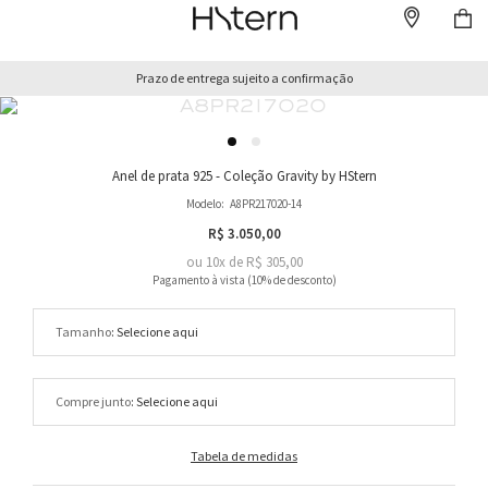
Prazo de entrega sujeito a confirmação
Anel de prata 925 - Coleção Gravity by HStern
Modelo:
A8PR217020-14
R$ 3.050,00
ou
10
x
de
R$ 305,00
Tamanho
Compre junto
Tabela de medidas