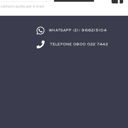
r comunicações por e-mail
Whatsapp (21) 966215104
Telefone 0800 022 7442