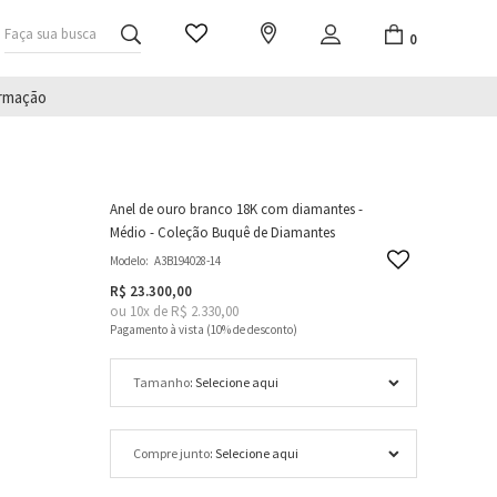
Faça sua busca
0
irmação
Anel de ouro branco 18K com diamantes -
Médio - Coleção Buquê de Diamantes
Modelo:
A3B194028-14
R$ 23.300,00
ou
10
x
de
R$ 2.330,00
Tamanho
Compre junto