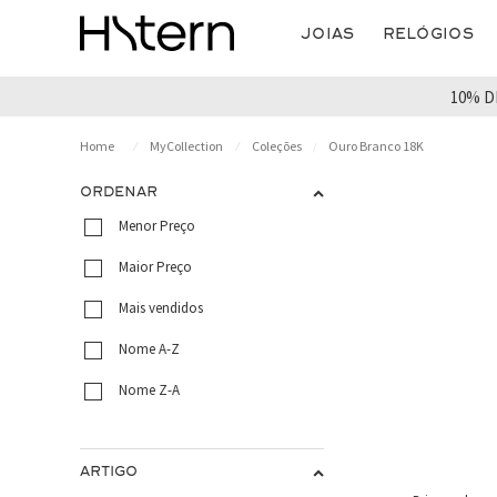
Joias
Relógios
10% D
MyCollection
Coleções
Ouro Branco 18K
ORDENAR
Menor Preço
Maior Preço
Mais vendidos
Nome A-Z
Nome Z-A
ARTIGO