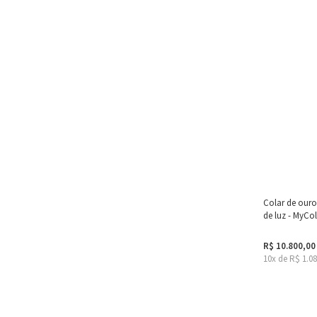
Colar de our
de luz - MyCol
R$ 10.800,00
10x de R$ 1.0