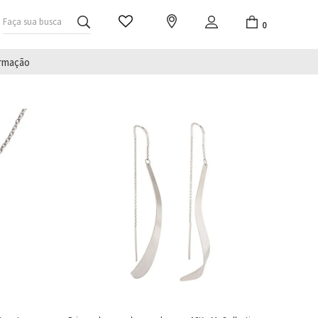
Faça sua busca
0
irmação