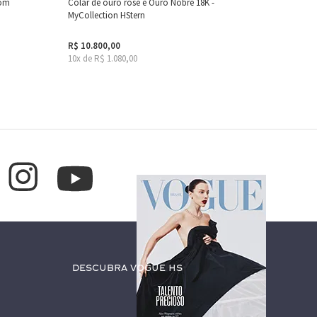
com
Colar de ouro rosé e Ouro Nobre 18K -
MyCollection HStern
R$ 10.800,00
10x de R$ 1.080,00
Descubra Vogue HS