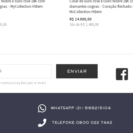
 Nobre e ouro rosé 18K com
Colar de ouro rosé e Ouro Nobre 18K 
nac - MyCollection HStern
diamantes cognac - Coração flechado-
MyCollection HStern
R$ 14.000,00
00,00
10x de R$ 1.400,00
r comunicações por e-mail
Whatsapp (21) 966215104
Telefone 0800 022 7442