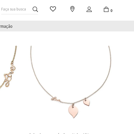
Faça sua busca
0
irmação