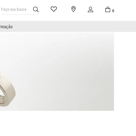
Faça sua busca
0
irmação