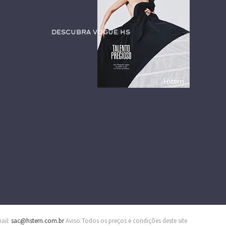
Descubra Vogue HS
mail:
sac@hstern.com.br
Aviso:Todos os preços e condições deste site