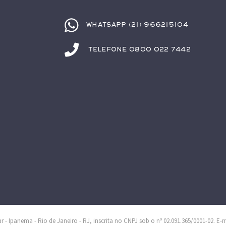
Whatsapp (21) 966215104
Telefone 0800 022 7442
 - Ipanema - Rio de Janeiro - RJ, inscrita no CNPJ sob o nº 02.091.365/0001-02. E-