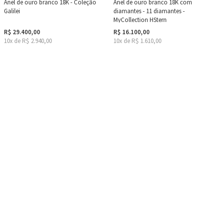
Anel de ouro branco 18K - Coleção
Anel de ouro branco 18K com
Galilei
diamantes - 11 diamantes -
MyCollection HStern
R$ 29.400,00
R$ 16.100,00
10x de R$ 2.940,00
10x de R$ 1.610,00