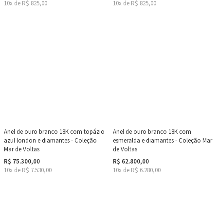
10x de R$ 825,00
10x de R$ 825,00
Anel de ouro branco 18K com topázio
Anel de ouro branco 18K com
azul london e diamantes - Coleção
esmeralda e diamantes - Coleção Mar
Mar de Voltas
de Voltas
R$ 75.300,00
R$ 62.800,00
10x de R$ 7.530,00
10x de R$ 6.280,00