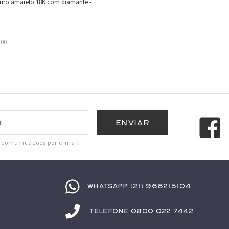
ouro amarelo 18K com diamante -
,00
r comunicações por e-mail
Whatsapp (21) 966215104
Telefone 0800 022 7442