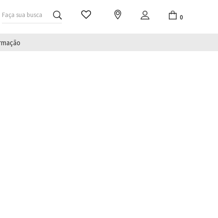
Faça sua busca
0
irmação