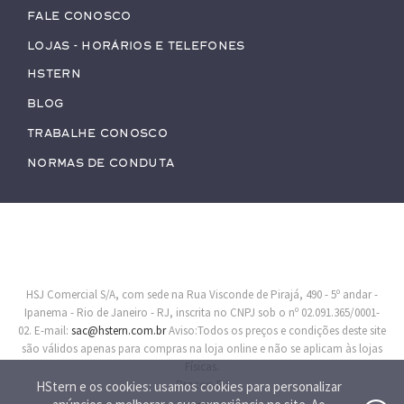
Fale conosco
Lojas - Horários e Telefones
HStern
Blog
Trabalhe conosco
Normas de Conduta
HSJ Comercial S/A, com sede na Rua Visconde de Pirajá, 490 - 5º andar -
Ipanema - Rio de Janeiro - RJ, inscrita no CNPJ sob o nº 02.091.365/0001-
02. E-mail:
sac@hstern.com.br
Aviso:Todos os preços e condições deste site
são válidos apenas para compras na loja online e não se aplicam às lojas
Físicas.
Procon-RJ
HStern e os cookies: usamos cookies para personalizar