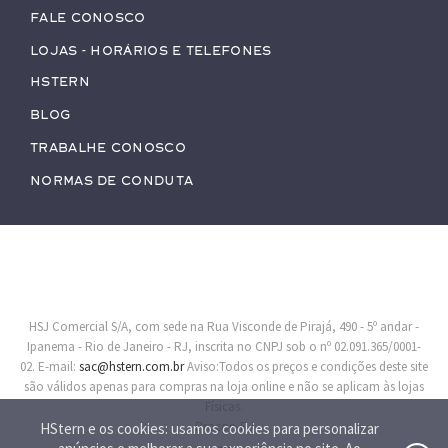
Fale conosco
Lojas - Horários e Telefones
HStern
Blog
Trabalhe conosco
Normas de Conduta
HSJ Comercial S/A, com sede na Rua Visconde de Pirajá, 490 - 5º andar -
Ipanema - Rio de Janeiro - RJ, inscrita no CNPJ sob o nº 02.091.365/0001-
02. E-mail:
sac@hstern.com.br
Aviso:Todos os preços e condições deste site
são válidos apenas para compras na loja online e não se aplicam às lojas
Físicas.
Procon-RJ
HStern e os cookies: usamos cookies para personalizar