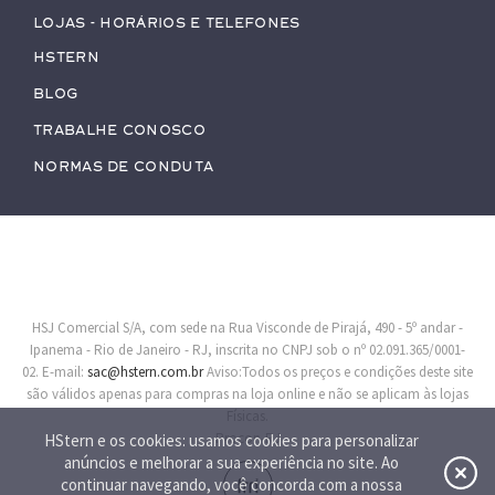
Lojas - Horários e Telefones
HStern
Blog
Trabalhe conosco
Normas de Conduta
HSJ Comercial S/A, com sede na Rua Visconde de Pirajá, 490 - 5º andar -
Ipanema - Rio de Janeiro - RJ, inscrita no CNPJ sob o nº 02.091.365/0001-
02. E-mail:
sac@hstern.com.br
Aviso:Todos os preços e condições deste site
são válidos apenas para compras na loja online e não se aplicam às lojas
Físicas.
Procon-RJ
HStern e os cookies: usamos cookies para personalizar
anúncios e melhorar a sua experiência no site. Ao
continuar navegando, você concorda com a nossa