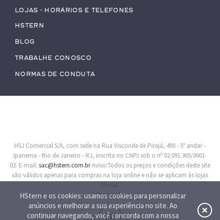
Lojas - Horários e Telefones
HStern
Blog
Trabalhe conosco
Normas de Conduta
HSJ Comercial S/A, com sede na Rua Visconde de Pirajá, 490 - 5º andar -
Ipanema - Rio de Janeiro - RJ, inscrita no CNPJ sob o nº 02.091.365/0001-
02. E-mail:
sac@hstern.com.br
Aviso:Todos os preços e condições deste site
são válidos apenas para compras na loja online e não se aplicam às lojas
Físicas.
Procon-RJ
HStern e os cookies: usamos cookies para personalizar
anúncios e melhorar a sua experiência no site. Ao
continuar navegando, você concorda com a nossa