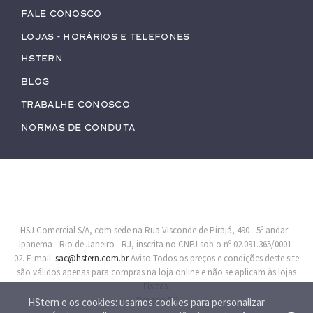
Fale conosco
Lojas - Horários e Telefones
HStern
Blog
Trabalhe conosco
Normas de Conduta
HSJ Comercial S/A, com sede na Rua Visconde de Pirajá, 490 - 5º andar -
Ipanema - Rio de Janeiro - RJ, inscrita no CNPJ sob o nº 02.091.365/0001-
02. E-mail:
sac@hstern.com.br
Aviso:Todos os preços e condições deste site
são válidos apenas para compras na loja online e não se aplicam às lojas
Físicas.
Procon-RJ
HStern e os cookies: usamos cookies para personalizar