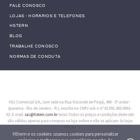
Fale conosco
Lojas - Horários e Telefones
HStern
Blog
Trabalhe conosco
Normas de Conduta
HSJ Comercial S/A, com sede na Rua Visconde de Pirajá, 490 - 5º andar -
Ipanema - Rio de Janeiro - RJ, inscrita no CNPJ sob o nº 02.091.365/0001-
02. E-mail:
sac@hstern.com.br
Aviso:Todos os preços e condições deste site
são válidos apenas para compras na loja online e não se aplicam às lojas
Físicas.
Procon-RJ
HStern e os cookies: usamos cookies para personalizar