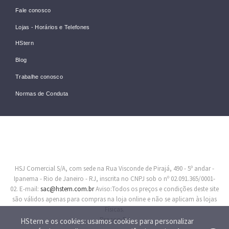
Fale conosco
Lojas - Horários e Telefones
HStern
Blog
Trabalhe conosco
Normas de Conduta
HSJ Comercial S/A, com sede na Rua Visconde de Pirajá, 490 - 5º andar -
Ipanema - Rio de Janeiro - RJ, inscrita no CNPJ sob o nº 02.091.365/0001-
02. E-mail:
sac@hstern.com.br
Aviso:Todos os preços e condições deste site
são válidos apenas para compras na loja online e não se aplicam às lojas
Físicas.
Procon-RJ
HStern e os cookies: usamos cookies para personalizar