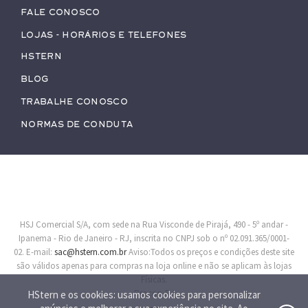
Fale conosco
Lojas - Horários e Telefones
HStern
Blog
Trabalhe conosco
Normas de Conduta
HSJ Comercial S/A, com sede na Rua Visconde de Pirajá, 490 - 5º andar -
Ipanema - Rio de Janeiro - RJ, inscrita no CNPJ sob o nº 02.091.365/0001-
02. E-mail:
sac@hstern.com.br
Aviso:Todos os preços e condições deste site
são válidos apenas para compras na loja online e não se aplicam às lojas
Físicas.
Procon-RJ
HStern e os cookies: usamos cookies para personalizar