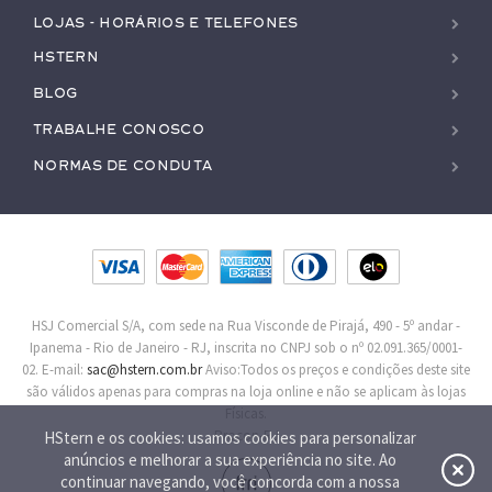
Lojas - Horários e Telefones
HStern
Blog
Trabalhe conosco
Normas de Conduta
HSJ Comercial S/A, com sede na Rua Visconde de Pirajá, 490 - 5º andar -
Ipanema - Rio de Janeiro - RJ, inscrita no CNPJ sob o nº 02.091.365/0001-
02. E-mail:
sac@hstern.com.br
Aviso:Todos os preços e condições deste site
são válidos apenas para compras na loja online e não se aplicam às lojas
Físicas.
Procon-RJ
HStern e os cookies: usamos cookies para personalizar
anúncios e melhorar a sua experiência no site. Ao
continuar navegando, você concorda com a nossa