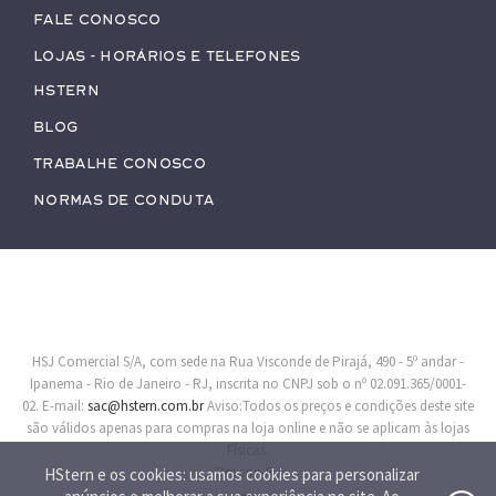
Fale conosco
Lojas - Horários e Telefones
HStern
Blog
Trabalhe conosco
Normas de Conduta
HSJ Comercial S/A, com sede na Rua Visconde de Pirajá, 490 - 5º andar -
Ipanema - Rio de Janeiro - RJ, inscrita no CNPJ sob o nº 02.091.365/0001-
02. E-mail:
sac@hstern.com.br
Aviso:Todos os preços e condições deste site
são válidos apenas para compras na loja online e não se aplicam às lojas
Físicas.
Procon-RJ
HStern e os cookies: usamos cookies para personalizar