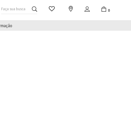
Faça sua busca
0
irmação