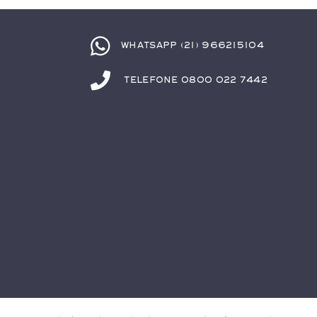
Whatsapp (21) 966215104
Telefone 0800 022 7442