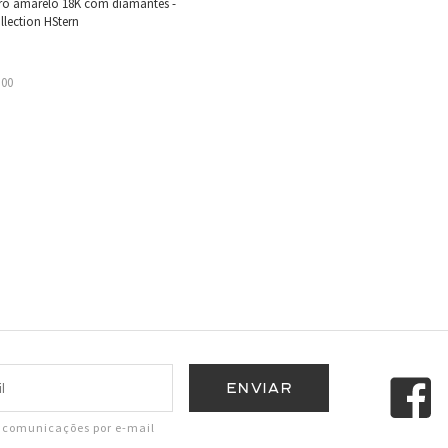
uro amarelo 18K com diamantes -
llection HStern
,00
r comunicações por e-mail