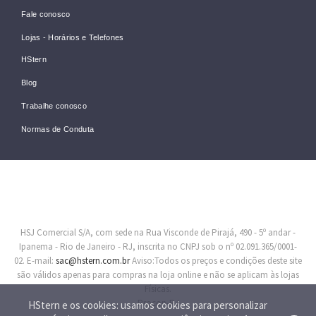
Fale conosco
Lojas - Horários e Telefones
HStern
Blog
Trabalhe conosco
Normas de Conduta
HSJ Comercial S/A, com sede na Rua Visconde de Pirajá, 490 - 5º andar -
Ipanema - Rio de Janeiro - RJ, inscrita no CNPJ sob o nº 02.091.365/0001-
02. E-mail:
sac@hstern.com.br
Aviso:Todos os preços e condições deste site
são válidos apenas para compras na loja online e não se aplicam às lojas
Físicas.
Procon-RJ
HStern e os cookies: usamos cookies para personalizar