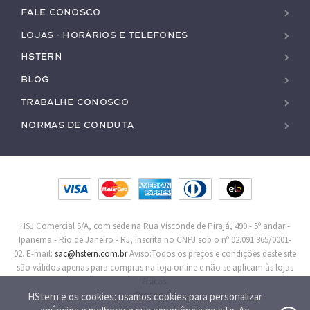
Fale conosco
Lojas - Horários e Telefones
HStern
Blog
Trabalhe conosco
Normas de Conduta
HSJ Comercial S/A, com sede na Rua Visconde de Pirajá, 490 - 5º andar -
Ipanema - Rio de Janeiro - RJ, inscrita no CNPJ sob o nº 02.091.365/0001-
02. E-mail:
sac@hstern.com.br
Aviso:Todos os preços e condições deste site
são válidos apenas para compras na loja online e não se aplicam às lojas
Físicas.
Procon-RJ
HStern e os cookies: usamos cookies para personalizar