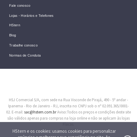
Fale conosco
Lojas - Horários e Telefones
HStern
Blog
Trabalhe conosco
Normas de Conduta
HSJ Comercial S/A, com sede na Rua Visconde de Pirajá, 490 - 5º andar -
Ipanema - Rio de Janeiro - RJ, inscrita no CNPJ sob o nº 02.091.365/0001-
02. E-mail:
sac@hstern.com.br
Aviso:Todos os preços e condições deste site
são válidos apenas para compras na loja online e não se aplicam às lojas
Físicas.
Procon-RJ
HStern e os cookies: usamos cookies para personalizar