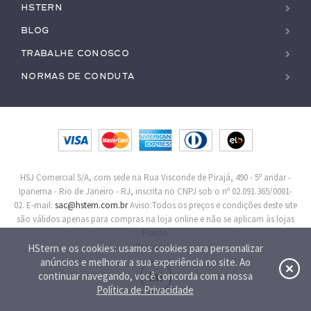
HStern
Blog
Trabalhe conosco
Normas de Conduta
HSJ Comercial S/A, com sede na Rua Visconde de Pirajá, 490 - 5º andar -
Ipanema - Rio de Janeiro - RJ, inscrita no CNPJ sob o nº 02.091.365/0001-
02. E-mail:
sac@hstern.com.br
Aviso:Todos os preços e condições deste site
são válidos apenas para compras na loja online e não se aplicam às lojas
Físicas.
Procon-RJ
HStern e os cookies: usamos cookies para personalizar
anúncios e melhorar a sua experiência no site. Ao
continuar navegando, você concorda com a nossa
Política de Privacidade