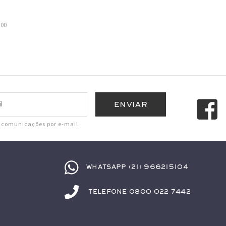
,00
r comunicações por e-mail
Whatsapp (21) 966215104
Telefone 0800 022 7442