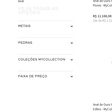
Anel de Ouro
Anel
Flores - MyCol
Veja todas as
opções
R$ 11.100,00
10x de R$ 1.1
METAIS
PEDRAS
COLEÇÕES MYCOLLECTION
FAIXA DE PREÇO
Anel de Ouro 
Esfera - MyCol