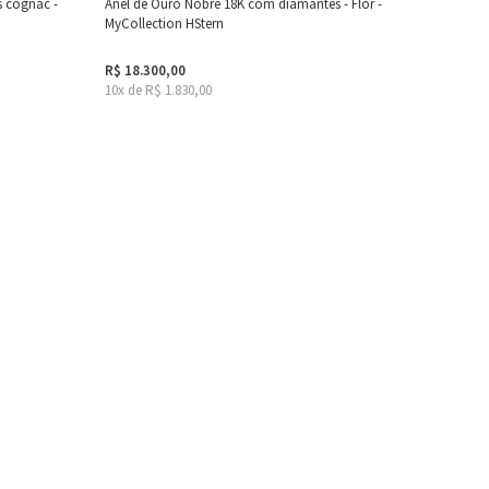
 cognac -
Anel de Ouro Nobre 18K com diamantes - Flor -
MyCollection HStern
R$ 18.300,00
10x de R$ 1.830,00