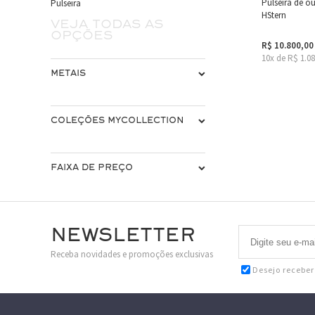
Pulseira de o
Pulseira
HStern
Veja todas as
opções
R$ 10.800,00
10x de R$ 1.0
METAIS
COLEÇÕES MYCOLLECTION
FAIXA DE PREÇO
Newsletter
Receba novidades e promoções exclusivas
Desejo recebe