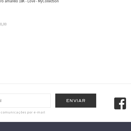
uro amarelo 18K - Love - MyCollection
80,00
r comunicações por e-mail