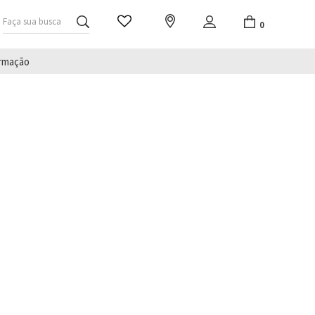
Faça sua busca
0
irmação