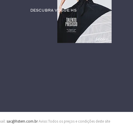
Descubra Vogue HS
mail:
sac@hstern.com.br
Aviso:Todos os preços e condições deste site