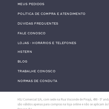
Meus pedidos
Política de Compra e Atendimento
Dúvidas Frequentes
Fale conosco
Lojas - Horários e Telefones
HStern
Blog
Trabalhe conosco
Normas de Conduta
HSJ Comercial S/A, com sede na Rua Visconde de Pirajá, 490 - 5º andar
são válidos apenas para compras na loja online e não se aplicam às lo