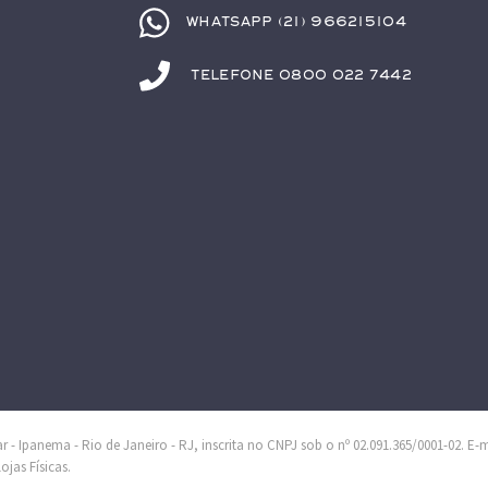
Whatsapp (21) 966215104
Telefone 0800 022 7442
 - Ipanema - Rio de Janeiro - RJ, inscrita no CNPJ sob o nº 02.091.365/0001-02. E-
jas Físicas.