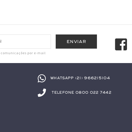
r comunicações por e-mail
Whatsapp (21) 966215104
Telefone 0800 022 7442