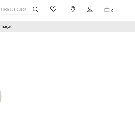
Faça sua busca
0
irmação