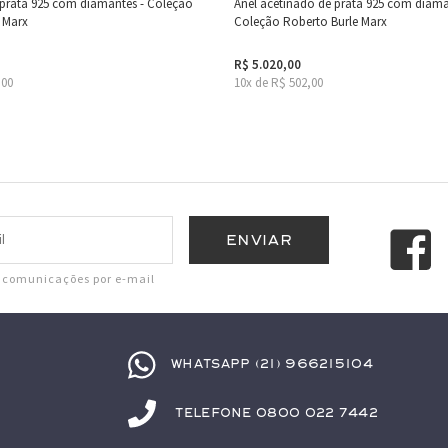
 prata 925 com diamantes - Coleção
Anel acetinado de prata 925 com diama
 Marx
Coleção Roberto Burle Marx
R$ 5.020,00
,00
10x de R$ 502,00
r comunicações por e-mail
Whatsapp (21) 966215104
Telefone 0800 022 7442