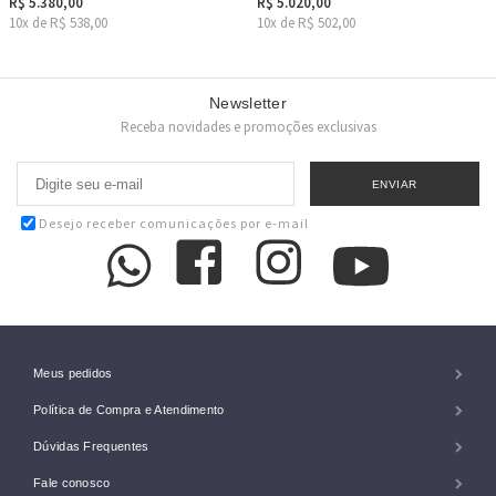
R$ 5.380,00
R$ 5.020,00
10x de R$ 538,00
10x de R$ 502,00
Newsletter
Receba novidades e promoções exclusivas
Desejo receber comunicações por e-mail
Meus pedidos
Política de Compra e Atendimento
Dúvidas Frequentes
Fale conosco