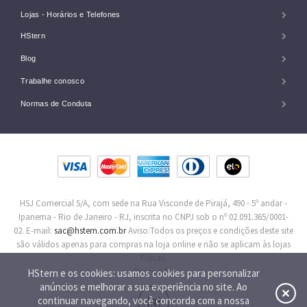
Lojas - Horários e Telefones
HStern
Blog
Trabalhe conosco
Normas de Conduta
HSJ Comercial S/A, com sede na Rua Visconde de Pirajá, 490 - 5º andar -
Ipanema - Rio de Janeiro - RJ, inscrita no CNPJ sob o nº 02.091.365/0001-
02. E-mail:
sac@hstern.com.br
Aviso:Todos os preços e condições deste site
são válidos apenas para compras na loja online e não se aplicam às lojas
Físicas.
Procon-RJ
HStern e os cookies: usamos cookies para personalizar
anúncios e melhorar a sua experiência no site. Ao
continuar navegando, você concorda com a nossa