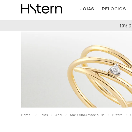
Joias
Relógios
10% D
Joias
Anel
Anel Ouro Amarelo 18K
HStern
O