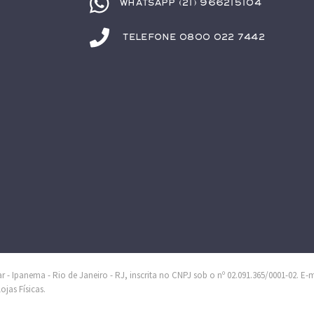
Whatsapp (21) 966215104
Telefone 0800 022 7442
 - Ipanema - Rio de Janeiro - RJ, inscrita no CNPJ sob o nº 02.091.365/0001-02. E-
jas Físicas.