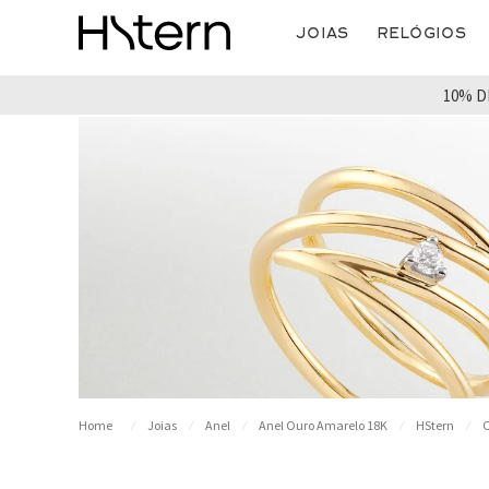
Joias
Relógios
10% D
Joias
Anel
Anel Ouro Amarelo 18K
HStern
O