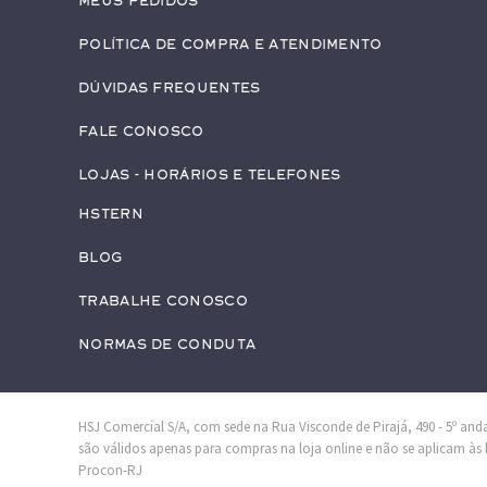
Meus pedidos
Política de Compra e Atendimento
Dúvidas Frequentes
Fale conosco
Lojas - Horários e Telefones
HStern
Blog
Trabalhe conosco
Normas de Conduta
HSJ Comercial S/A, com sede na Rua Visconde de Pirajá, 490 - 5º andar
são válidos apenas para compras na loja online e não se aplicam às lo
Procon-RJ