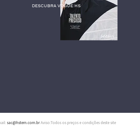
Descubra Vogue HS
mail:
sac@hstern.com.br
Aviso:Todos os preços e condições deste site