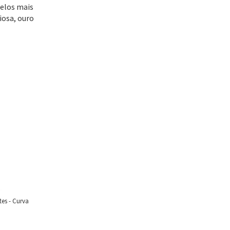
delos mais
iosa, ouro
es - Curva