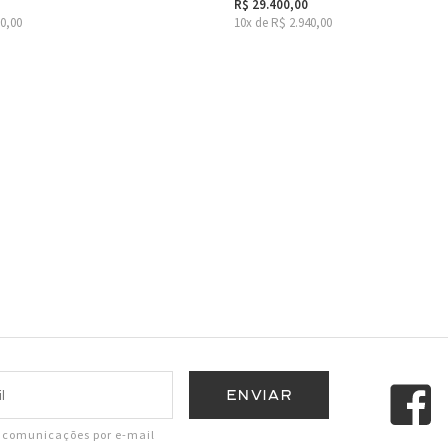
R$ 29.400,00
30,00
10x de R$ 2.940,00
r comunicações por e-mail