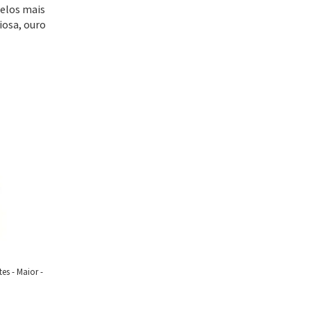
delos mais
iosa, ouro
s - Maior -