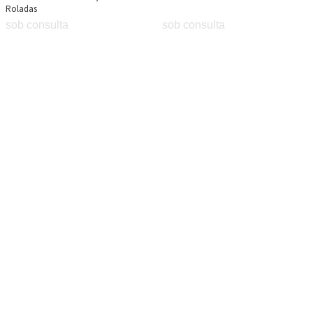
Roladas
sob consulta
sob consulta