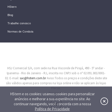
HStern
Blog
Trabalhe conosco
Normas de Conduta
HSJ Comercial S/A, com sede na Rua Visconde de Pirajá, 490 - 5º andar -
Ipanema - Rio de Janeiro - RJ, inscrita no CNPJ sob o nº 02.091.365/0001-
02. E-mail:
sac@hstern.com.br
Aviso:Todos os preços e condições deste site
são válidos apenas para compras na loja online e não se aplicam às lojas
Físicas.
Procon-RJ
HStern e os cookies: usamos cookies para personalizar
anúncios e melhorar a sua experiência no site. Ao
continuar navegando, você concorda com a nossa
Política de Privacidade