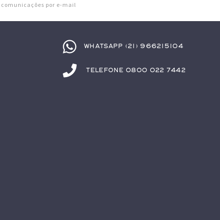
r comunicações por e-mail
Whatsapp (21) 966215104
Telefone 0800 022 7442