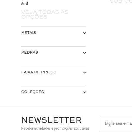
sob c
Anel
Veja todas as
opções
METAIS
PEDRAS
FAIXA DE PREÇO
COLEÇÕES
Newsletter
Receba novidades e promoções exclusivas