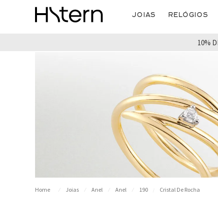
Joias
Relógios
10% D
Joias
Anel
Anel
190
Cristal De Rocha