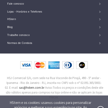
Fale conosco
Lojas - Horários e Telefones
HStern
Blog
Trabalhe conosco
Normas de Conduta
HSJ Comercial S/A, com sede na Rua Visconde de Pirajá, 490 - 5º andar -
Ipanema - Rio de Janeiro - RJ, inscrita no CNPJ sob o nº 02.091.365/0001-
02. E-mail:
sac@hstern.com.br
Aviso:Todos os preços e condições deste site
são válidos apenas para compras na loja online e não se aplicam às lojas
Físicas.
Procon-RJ
HStern e os cookies: usamos cookies para personalizar
anúncios e melhorar a sua experiência no site. Ao