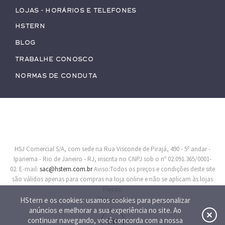
Lojas - Horários e Telefones
HStern
Blog
Trabalhe conosco
Normas de Conduta
HSJ Comercial S/A, com sede na Rua Visconde de Pirajá, 490 - 5º andar -
Ipanema - Rio de Janeiro - RJ, inscrita no CNPJ sob o nº 02.091.365/0001-
02. E-mail:
sac@hstern.com.br
Aviso:Todos os preços e condições deste site
são válidos apenas para compras na loja online e não se aplicam às lojas
Físicas.
Procon-RJ
HStern e os cookies: usamos cookies para personalizar
anúncios e melhorar a sua experiência no site. Ao
continuar navegando, você concorda com a nossa