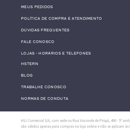
Meus pedidos
Política de Compra e Atendimento
Dúvidas Frequentes
Fale conosco
Lojas - Horários e Telefones
HStern
Blog
Trabalhe conosco
Normas de Conduta
HSJ Comercial S/A, com sede na Rua Visconde de Pirajá, 490 - 5º andar
são válidos apenas para compras na loja online e não se aplicam às lo