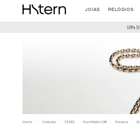
Joias
Relógios
10% D
Coleções
STARS
Ouro Nobre 18K
Pulseira
St