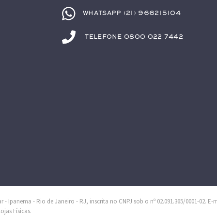
Whatsapp (21) 966215104
Telefone 0800 022 7442
 - Ipanema - Rio de Janeiro - RJ, inscrita no CNPJ sob o nº 02.091.365/0001-02. E-
jas Físicas.