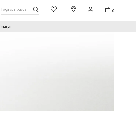
Faça sua busca
0
irmação