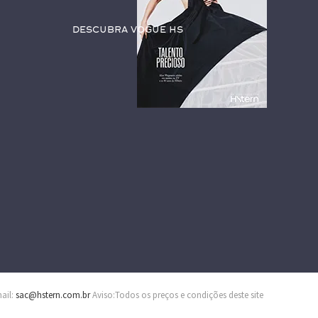
Descubra Vogue HS
mail:
sac@hstern.com.br
Aviso:Todos os preços e condições deste site