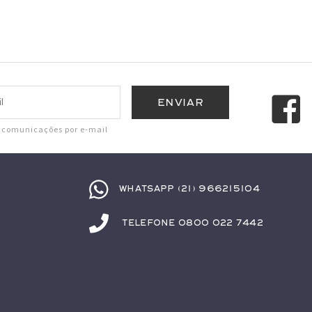
r comunicações por e-mail
Whatsapp (21) 966215104
Telefone 0800 022 7442