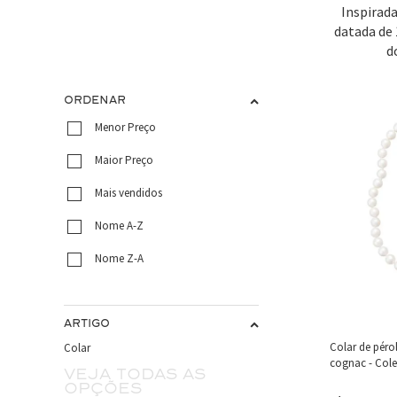
Inspirada
datada de 
d
ORDENAR
Menor Preço
Maior Preço
Mais vendidos
Nome A-Z
Nome Z-A
ARTIGO
Colar de pér
Colar
cognac - Cole
Veja todas as
opções